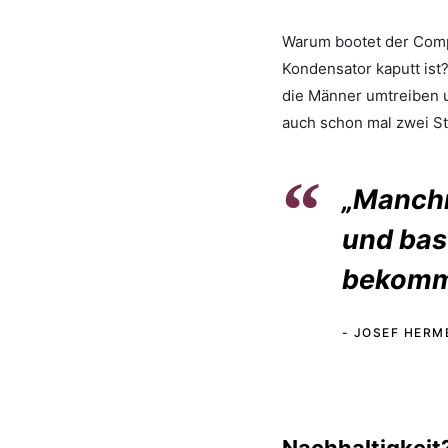
Warum bootet der Compu
Kondensator kaputt ist?
die Männer umtreiben 
auch schon mal zwei S
„Manchm
und bast
bekomme
JOSEF HERM
Nachhaltigkeit