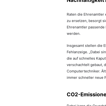
Raten die Ehrenamtler 
zu ersetzen, besorgt si
Ehrenamtler passende H
werden.
Insgesamt stellen die Eh
Fehlanzeige. „Dabei si
die auf schnelles Kaput
verschachtelt gebaut, d
Computertechniker. Älte
immer schneller neue P
CO2-Emissionen
Dabei kann die Grundst