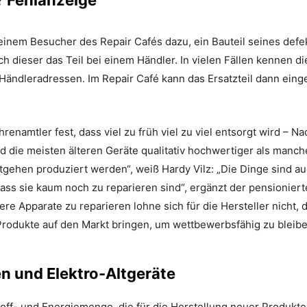
einem Besucher des Repair Cafés dazu, ein Bauteil seines defe
ch dieser das Teil bei einem Händler. In vielen Fällen kennen di
ändleradressen. Im Repair Café kann das Ersatzteil dann eing
renamtler fest, dass viel zu früh viel zu viel entsorgt wird – Na
nd die meisten älteren Geräte qualitativ hochwertiger als man
tgehen produziert werden“, weiß Hardy Vilz: „Die Dinge sind auc
ass sie kaum noch zu reparieren sind“, ergänzt der pensioniert
re Apparate zu reparieren lohne sich für die Hersteller nicht,
rodukte auf den Markt bringen, um wettbewerbsfähig zu bleibe
 und Elektro-Altgeräte
off- und Energiemenge, die für die Herstellung neuer Produkt