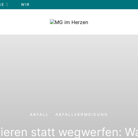
E
WIR
ABFALL
ABFALLVERMEIDUNG
/
ieren statt wegwerfen: W