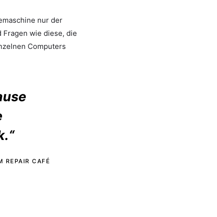
eemaschine nur der
d Fragen wie diese, die
inzelnen Computers
ause
e
.“
 REPAIR CAFÉ