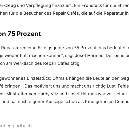
kzeug und Verpflegung finanziert: Ein Frühstück für die Ehre
hen für die Besucher des Repair Cafés, die auf die Reparatur i
on 75 Prozent
 Reparaturen eine Erfolgsquote von 75 Prozent; das bedeutet, d
e wieder flott machen können“, sagt Josef Hermes. Der pension
ich am Werktisch des Repair Cafés tätig.
gewonnenes Einzelstück: Oftmals hängen die Leute an den Gege
é bringen. „Das motiviert uns und macht uns richtig Lust, Fehler
er Mitstreiter von Hardy Vilz und Josef Hermes war vor seiner
ig und hat nach eigener Aussage schon als Kind gerne an Comp
önchengladbach