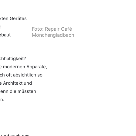
kten Gerätes
e
Foto: Repair Café
ebaut
Mönchengladbach
chhaltigkeit?
che modernen Apparate,
h oft absichtlich so
e Architekt und
 denn die müssten
n.
e und auch das