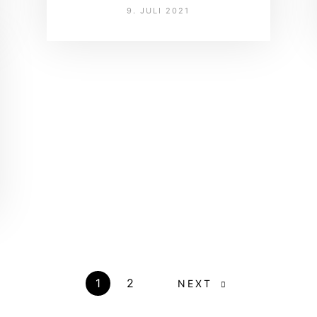
9. JULI 2021
1
2
NEXT