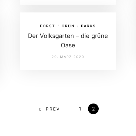
FORST
GRÜN
PARKS
/
/
Der Volksgarten – die grüne
Oase
20. MÄRZ 2020
1
2
PREV