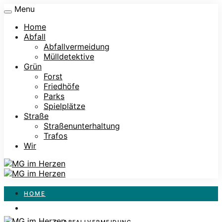
Menu
Home
Abfall
Abfallvermeidung
Mülldetektive
Grün
Forst
Friedhöfe
Parks
Spielplätze
Straße
Straßenunterhaltung
Trafos
Wir
HOME
ABFALL