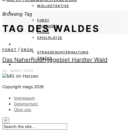
ABFALLVERMEIDUNG
MÜLLDETEKTIVE
GRÜN
Browsing Tag
FORST
TAG DES WALDES
FRIEDHÖFE
PARKS
SPIELPLÄTZE
STRASSE
/
FORST
GRÜN
STRASSENUNTERHALTUNG
TRAFOS
Das Naherholungsgebiet Hardter Wald
WIR
20. MÄRZ 2020
Copyright mags 2026
Impressum
Datenschutz
Über uns
×